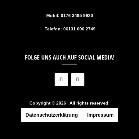
Mobil: 0176 3495 9920
Telefon: 06131 606 2749
FOLGE UNS AUCH AUF SOCIAL MEDIA!
F
I
a
n
c
s
e
t
b
a
o
g
Copyright © 2026 | All rights reserved.
o
r
k
a
-
m
Datenschutzerklärung
Impressum
f